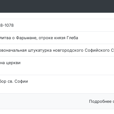
68-1078
литва о Фарьмане, отроке князя Глеба
рвоначальная штукатурка новгородского Софийского 
ена церкви
бор св. Софии
Подробнее 