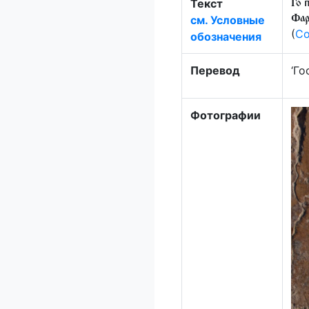
Текст
Го҃
см. Условные
Фар
(
Со
обозначения
Перевод
‘Го
Фотографии