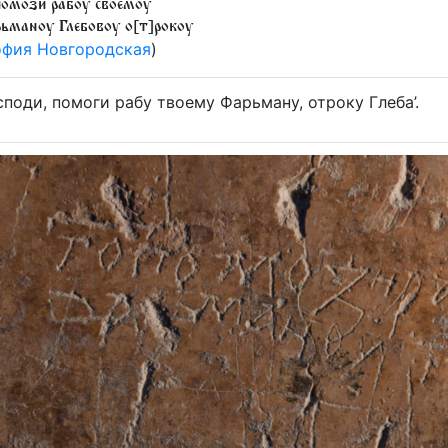
 помози рабоу своемоу
ьманоу Глебовоу о[т]рокоу
фия Новгородская
)
споди, помоги рабу твоему Фарьману, отроку Глеба’.