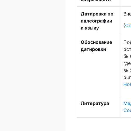
Датировка по
Вне
палеографии
(
Со
и языку
Обоснование
Под
датировки
ос
быв
где
вы
ош
Но
Литература
Мед
Со