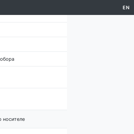
EN
Собора
о носителе