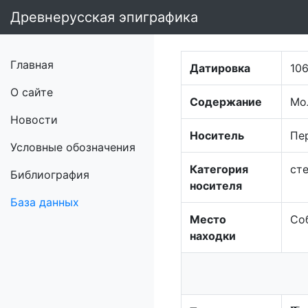
Древнерусская эпиграфика
Главная
Датировка
10
О сайте
Содержание
Мо
Новости
Носитель
Пе
Условные обозначения
Категория
ст
Библиография
носителя
База данных
Место
Со
находки