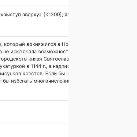
 «выступ вверху» (<1200); язык:
отрокъ
(должностное л
 который вокняжился в Новгороде в конце 1060-х гг. и,
ва не исключала возможности идентификации Глеба с Г
овгородского князя Святослава Ольговича. Между тем п
катуркой в 1144 г., а надпись находится посреди лопа
рисунков крестов. Если бы надпись наносилась незадол
 бы избегать многочисленных более ранних граффити. 