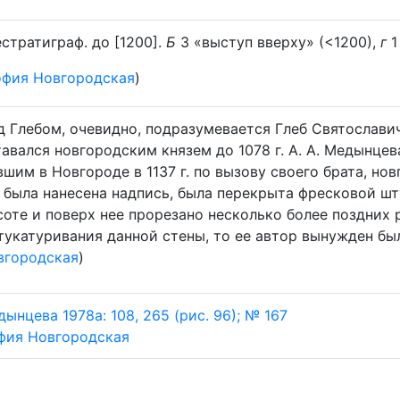
стратиграф. до [1200].
Б
3 «выступ вверху» (<1200),
г
1
фия Новгородская
)
 Глебом, очевидно, подразумевается Глеб Святославич,
тавался новгородским князем до 1078 г. А. А. Медынце
шим в Новгороде в 1137 г. по вызову своего брата, н
 была нанесена надпись, была перекрыта фресковой шту
соте и поверх нее прорезано несколько более поздних 
тукатуривания данной стены, то ее автор вынужден был
вгородская
)
ынцева 1978а: 108, 265 (рис. 96); № 167
фия Новгородская