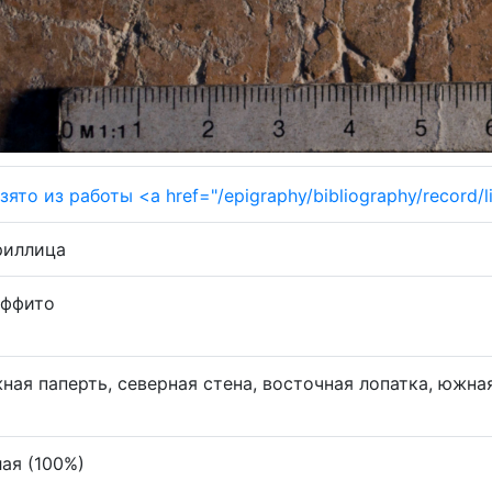
риллица
аффито
ая паперть, северная стена, восточная лопатка, южная 
ая (100%)