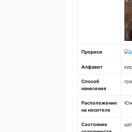
Прориси
Алфавит
ки
Способ
гр
нанесения
Расположение
Южн
на носителе
Состояние
цел
сохранности