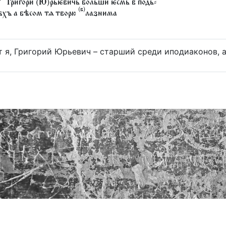
Григори (Ю)рьѥвичь больши ѥсмь в подь⸗
(
б
)
хъ а бѣсом тѧ творю
лазнима
т я, Григорий Юрьевич – старший среди иподиаконов, а 