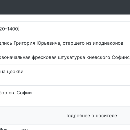
20–1400]
дпись Григория Юрьевича, старшего из иподиаконов
рвоначальная фресковая штукатурка киевского Софийс
ена церкви
бор св. Софии
Подробнее о носителе
з
ъ