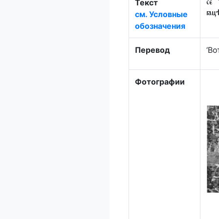
Текст
се
см. Условные
ꙗцѣ
обозначения
Перевод
‘Во
Фотографии