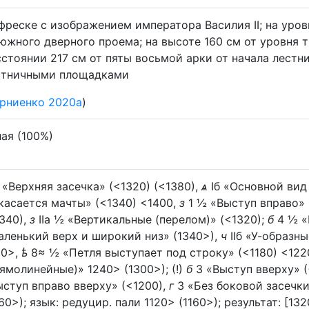
 фреске с изображением императора Василия II; на уро
 южного дверного проема; на высоте 160 см от уровня 
сстоянии 217 см от пяты восьмой арки от начала лестн
стничными площадками
рниенко 2020а
)
ая (100%)
 «Верхняя засечка» (<1320) (<1380),
ѧ
Iб «Основной вид
касается мачты» (<1340) <1400,
з
1 ½ «Выступ вправо» 
340),
з
IIа ½ «Вертикальные (перелом)» (<1320);
б
4 ½ «
аленький верх и широкий низ» (1340>),
ч
IIб «У-образн
20>,
ѣ
8≈ ½ «Петля выступает под строку» (<1180) <122
ямолинейные)» 1240> (1300>); (!)
б
3 «Выступ вверху» (
ыступ вправо вверху» (<1200),
г
3 «Без боковой засечки»
60>); язык: редуцир. пали 1120> (1160>); результат: [13