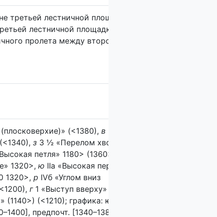
вне третьей лестничной площадки, справа
третьей лестничной площадки и на
ичного пролета между второй и третьей
 (плосковерхие)» (<1380),
в
IIб «Перелом
(<1340),
з
3 ½ «Перелом хвоста» 1140>
Высокая петля» 1180> (1360>),
х
7
ые» 1320>,
ю
IIа «Высокая перемычка»
0 1320>,
р
IVб «Углом вниз
<1200),
г
1 «Выступ вверху» (<1200),
ъ
3
 (1140>) (<1210); графика: ѥ (1240>), ꙗ
20–1400], предпочт. [1340–1380]