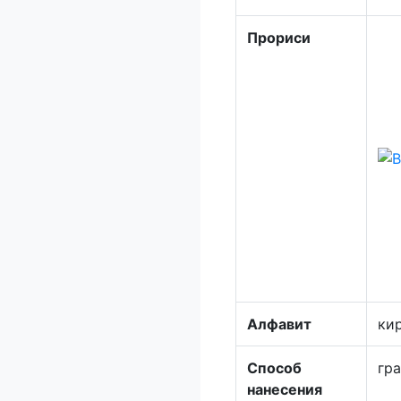
Прориси
Алфавит
ки
Способ
гр
нанесения