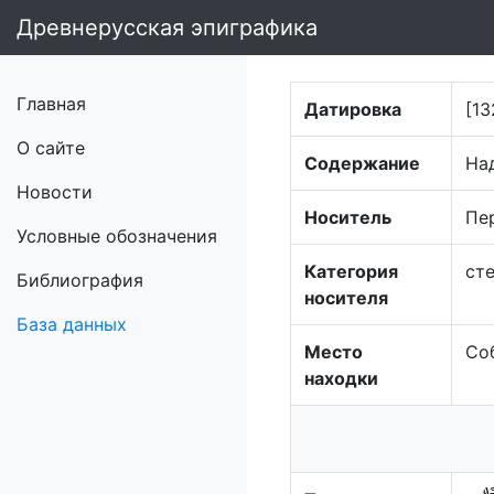
Древнерусская эпиграфика
Главная
Датировка
[13
О сайте
Содержание
На
Новости
Носитель
Пе
Условные обозначения
Категория
ст
Библиография
носителя
База данных
Место
Со
находки
а