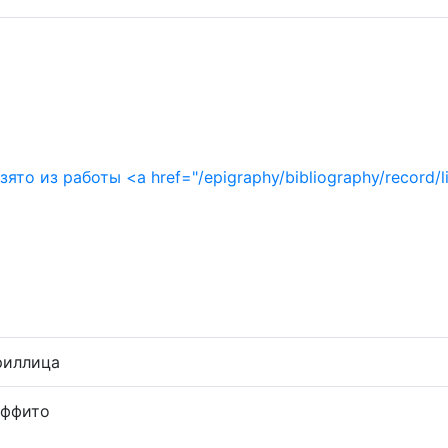
риллица
аффито