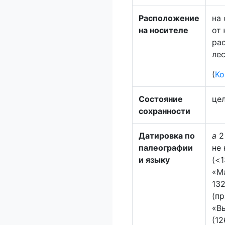
Расположение
на
на носителе
от
ра
ле
(
Ко
Состояние
цел
сохранности
Датировка по
а
2
палеографии
не 
и языку
(<1
«М
13
(пр
«В
(12