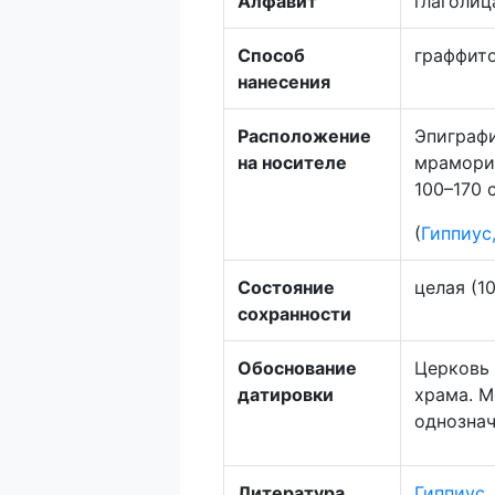
Алфавит
глаголиц
Способ
граффит
нанесения
Расположение
Эпиграфи
на носителе
мраморир
100–170 с
(
Гиппиус
Состояние
целая (1
сохранности
Обоснование
Церковь 
датировки
храма. М
однознач
Литература
Гиппиус,