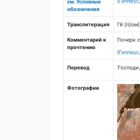
(
Гиппиус
см. Условные
обозначения
Транслитерация
Ги҃ [п]ом
Комментарий к
Почерк 
прочтению
(
Гиппиус
Перевод
‘Господи,
Фотографии