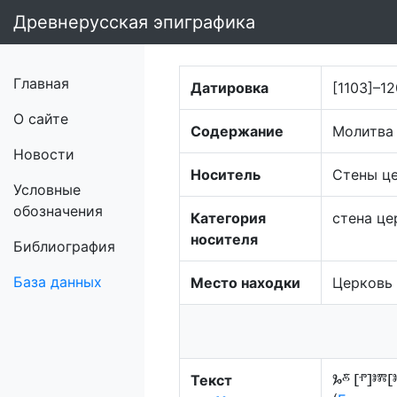
Древнерусская эпиграфика
Главная
Датировка
[1103]–1
О сайте
Содержание
Молитва 
Новости
Носитель
Стены ц
Условные
обозначения
Категория
стена це
носителя
Библиография
База данных
Место находки
Церковь
Текст
Ⰳⰻ҃ [ⱂ]ⱁⰿ[