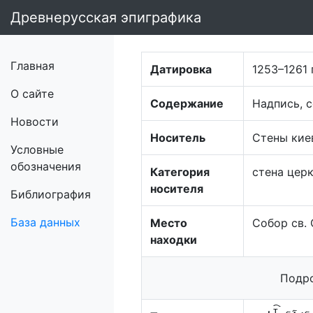
Древнерусская эпиграфика
Главная
Датировка
1253–1261 г
О сайте
Содержание
Надпись, 
Новости
Носитель
Стены кие
Условные
обозначения
Категория
стена цер
носителя
Библиография
База данных
Место
Собор св.
находки
Подро
т҇