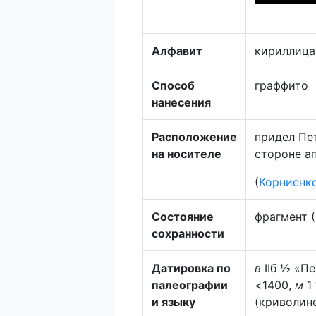
Алфавит
кириллица
Способ
граффито
нанесения
Расположение
придел Пет
на носителе
стороне а
(
Корниенк
Состояние
фрагмент 
сохранности
Датировка по
в
IIб ½ «П
палеографии
<1400,
м
1
и языку
(криволин