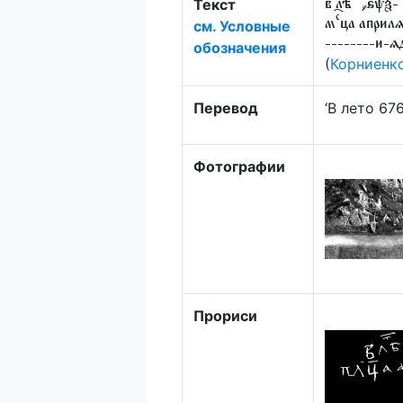
Текст
в лѣ
҂ѕ҃ѱ҃ѯ-҃
с҇
см. Условные
м
ца априлѧ 
--------и-ѧ
обозначения
(
Корниенк
Перевод
‘В лето 67
Фотографии
Прориси