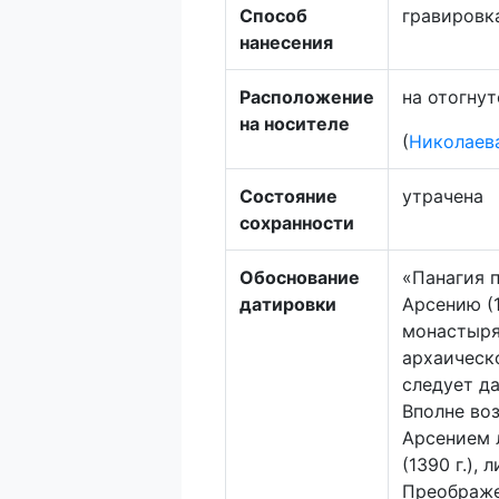
Способ
гравировк
нанесения
Расположение
на отогну
на носителе
(
Николаева
Состояние
утрачена
сохранности
Обоснование
«Панагия 
датировки
Арсению (
монастыря
архаическ
следует да
Вполне воз
Арсением 
(1390 г.),
Преображен