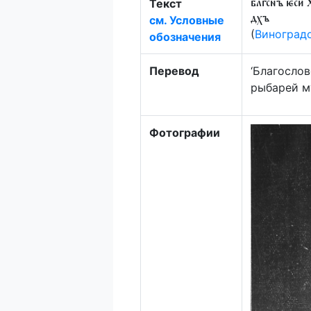
Текст
блгснъ ѥси 
см. Условные
дхъ
(
Виноград
обозначения
Перевод
‘Благослов
рыбарей м
Фотографии