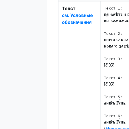
Текст
Текст 1:
см. Условные
пр
іимѣте и 
вы ломимо
обозначения
Текст 2:
пиіти ѡ неꙗ
новаго зав
Текст 3:
Іc҃ Хс҃
Текст 4:
Іc҃ Хс҃
Текст 5:
англ҃ъ Гс
нь
Текст 6:
англ҃ъ Гс
нь
(
Николаева